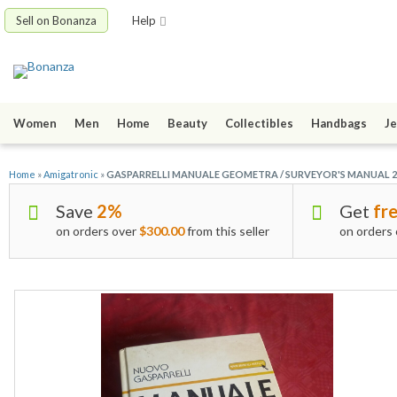
Sell on Bonanza
Help
Women
Men
Home
Beauty
Collectibles
Handbags
Je
Home
»
Amigatronic
»
GASPARRELLI MANUALE GEOMETRA / SURVEYOR'S MANUAL 2
Save
2%
Get
fre
on orders over
$300.00
from this seller
on orders