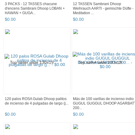
3 PACKS - 12 TASSES chacune
12 TASSEN Sambrani Dhoop
d'encens Sambrani Dhoop LOBAN +
Weihrauch AARTl - gemischte Düfte -
HAWAN + GUGA...
Meditation ...
$
0
.
00
$
0
.
00
120 palos ROSA Gulab Dhoop palitos
Más de 100 varillas de incienso indio
de incienso de 4 pulgadas de largo (j...
GUGUL GUGGUL DHOOP AGARBATT
200...
$
0
.
00
$
0
.
00