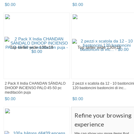
$
0
.
00
$
0
.
00
2 Pack X India CHANDAN SÁNDALO
2 pezzi x scatola da 12 - 10 bastoncin
DHOOP INCIENSO PALO 45-50 pc
120 bastoncini bastoncini di inc...
meditación puja
$
0
.
00
$
0
.
00
Refine your browsing
experience
We can show you more items that