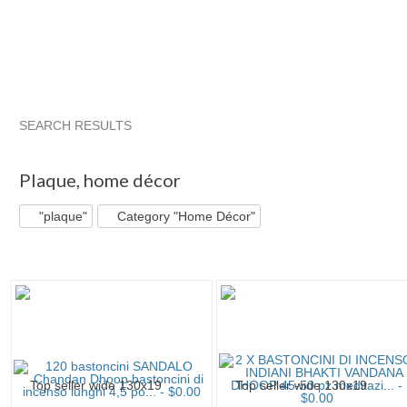
SEARCH RESULTS
"Plaque"
"Plaque" pg 2
Radiy_Bohem'...
"Plaque" pg 3
Plaque
,
home décor
"plaque"
Category "Home Décor"