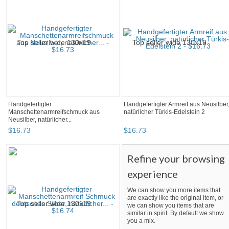
Handgefertigter
Handgefertigter Armreif aus Neusilber
Manschettenarmreifschmuck aus
natürlicher Türkis-Edelstein 2
Neusilber, natürlicher...
$
16
.
73
$
16
.
73
Refine your browsing
experience
We can show you more items that
are exactly like the original item, or
we can show you items that are
similar in spirit. By default we show
you a mix.