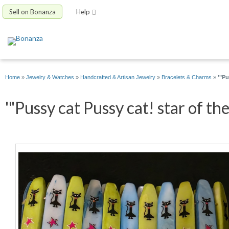
Sell on Bonanza
Help
Home
»
Jewelry & Watches
»
Handcrafted & Artisan Jewelry
»
Bracelets & Charms
»
'"Pu
'"Pussy cat Pussy cat! star of t