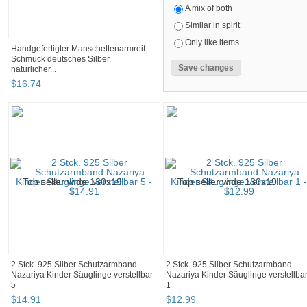
A mix of both
Similar in spirit
Only like items
Handgefertigter Manschettenarmreif
Schmuck deutsches Silber,
natürlicher...
$
16
.
74
2 Stck. 925 Silber Schutzarmband
2 Stck. 925 Silber Schutzarmband
Nazariya Kinder Säuglinge verstellbar
Nazariya Kinder Säuglinge verstellba
5
1
$
14
.
91
$
12
.
99